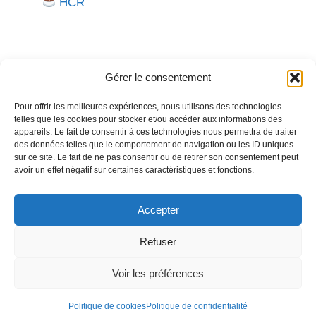
HCR
Gérer le consentement
Pour offrir les meilleures expériences, nous utilisons des technologies
telles que les cookies pour stocker et/ou accéder aux informations des
Besoin d'aide pour créer ou gérer votre entreprise ?
appareils. Le fait de consentir à ces technologies nous permettra de traiter
des données telles que le comportement de navigation ou les ID uniques
Un expert vous répond.
sur ce site. Le fait de ne pas consentir ou de retirer son consentement peut
avoir un effet négatif sur certaines caractéristiques et fonctions.
Nous contacter →
Accepter
Refuser
Politique de confidentialité
Mentions légales
Voir les préférences
© 2026
Créer
Gérer
Entreprendre
• Construit avec
GeneratePress
Politique de cookies
Politique de confidentialité