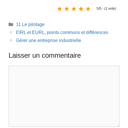
5/5 - (1 vote)
Catégories
11 Le pilotage
EIRL et EURL, points communs et différences
Gérer une entreprise industrielle
Laisser un commentaire
Commentaire