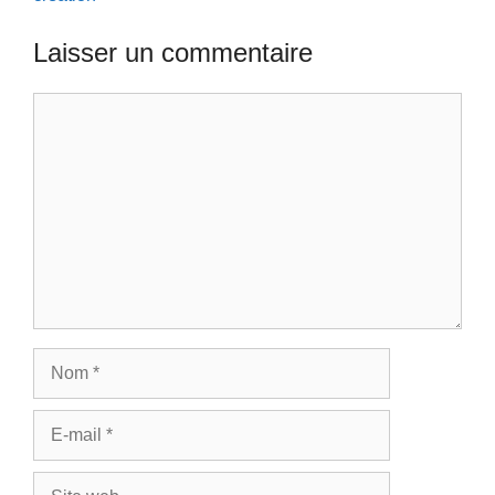
Laisser un commentaire
Commentaire
Nom
E-
mail
Site