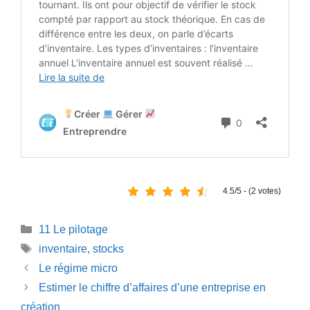
4.5/5 - (2 votes)
Catégories
11 Le pilotage
Étiquettes
inventaire
,
stocks
Le régime micro
Estimer le chiffre d’affaires d’une entreprise en
création