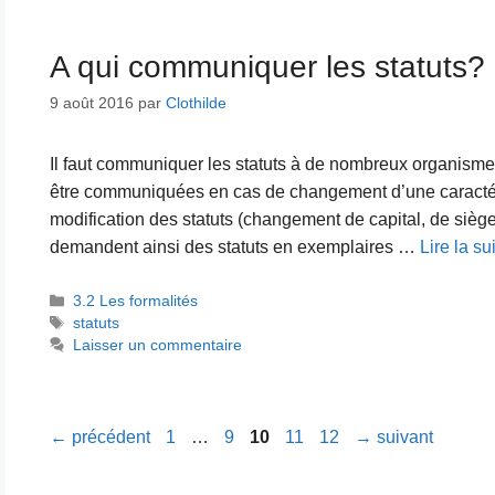
A qui communiquer les statuts?
9 août 2016
par
Clothilde
Il faut communiquer les statuts à de nombreux organismes l
être communiquées en cas de changement d’une caractéri
modification des statuts (changement de capital, de siège
demandent ainsi des statuts en exemplaires …
Lire la su
Catégories
3.2 Les formalités
Étiquettes
statuts
Laisser un commentaire
Page
Page
Page
Page
Page
←
précédent
1
…
9
10
11
12
→
suivant