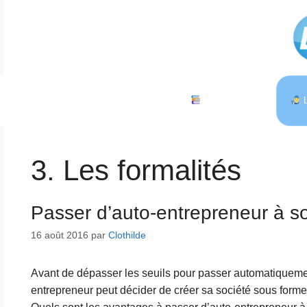
Aller
au
contenu
Catégories
L
3. Les formalités
Passer d’auto-entrepreneur à so
16 août 2016
par
Clothilde
Avant de dépasser les seuils pour passer automatiquement
entrepreneur peut décider de créer sa société sous f