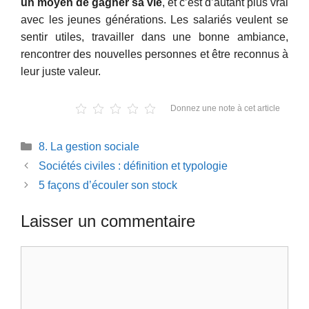
un moyen de gagner sa vie
, et c’est d’autant plus vrai
avec les jeunes générations. Les salariés veulent se
sentir utiles, travailler dans une bonne ambiance,
rencontrer des nouvelles personnes et être reconnus à
leur juste valeur.
Donnez une note à cet article
Catégories
8. La gestion sociale
Sociétés civiles : définition et typologie
5 façons d’écouler son stock
Laisser un commentaire
Commentaire