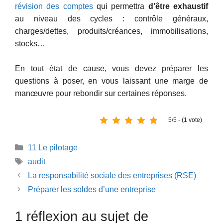
révision des comptes
qui permettra
d’être exhaustif
au niveau des cycles : contrôle généraux,
charges/dettes, produits/créances, immobilisations,
stocks…
En tout état de cause, vous devez préparer les
questions à poser, en vous laissant une marge de
manœuvre pour rebondir sur certaines réponses.
5/5 - (1 vote)
Catégories
11 Le pilotage
Étiquettes
audit
La responsabilité sociale des entreprises (RSE)
Préparer les soldes d’une entreprise
1 réflexion au sujet de