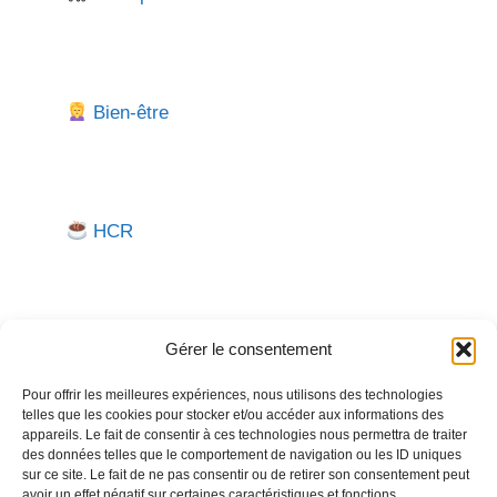
Bien-être
HCR
Gérer le consentement
Pour offrir les meilleures expériences, nous utilisons des technologies
telles que les cookies pour stocker et/ou accéder aux informations des
Besoin d'aide pour créer ou gérer votre entreprise ?
appareils. Le fait de consentir à ces technologies nous permettra de traiter
des données telles que le comportement de navigation ou les ID uniques
Un expert vous répond.
sur ce site. Le fait de ne pas consentir ou de retirer son consentement peut
avoir un effet négatif sur certaines caractéristiques et fonctions.