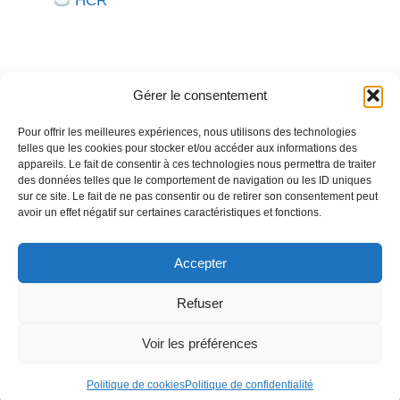
HCR
Gérer le consentement
Pour offrir les meilleures expériences, nous utilisons des technologies
telles que les cookies pour stocker et/ou accéder aux informations des
Besoin d'aide pour créer ou gérer votre entreprise ?
appareils. Le fait de consentir à ces technologies nous permettra de traiter
des données telles que le comportement de navigation ou les ID uniques
Un expert vous répond.
sur ce site. Le fait de ne pas consentir ou de retirer son consentement peut
avoir un effet négatif sur certaines caractéristiques et fonctions.
Nous contacter →
Accepter
Refuser
Politique de confidentialité
Mentions légales
Voir les préférences
© 2026
Créer
Gérer
Entreprendre
• Construit avec
GeneratePress
Politique de cookies
Politique de confidentialité