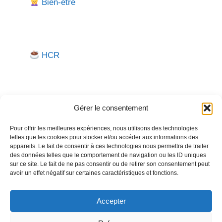
Bien-être
HCR
Gérer le consentement
Pour offrir les meilleures expériences, nous utilisons des technologies
telles que les cookies pour stocker et/ou accéder aux informations des
Besoin d'aide pour créer ou gérer votre entreprise ?
appareils. Le fait de consentir à ces technologies nous permettra de traiter
des données telles que le comportement de navigation ou les ID uniques
Un expert vous répond.
sur ce site. Le fait de ne pas consentir ou de retirer son consentement peut
avoir un effet négatif sur certaines caractéristiques et fonctions.
Nous contacter →
Accepter