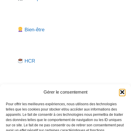
Bien-être
HCR
Gérer le consentement
Pour offrir les meilleures expériences, nous utilisons des technologies
telles que les cookies pour stocker et/ou accéder aux informations des
Besoin d'aide pour créer ou gérer votre entreprise ?
appareils. Le fait de consentir à ces technologies nous permettra de traiter
des données telles que le comportement de navigation ou les ID uniques
Un expert vous répond.
sur ce site. Le fait de ne pas consentir ou de retirer son consentement peut
avoir un effet négatif sur certaines caractéristiques et fonctions.