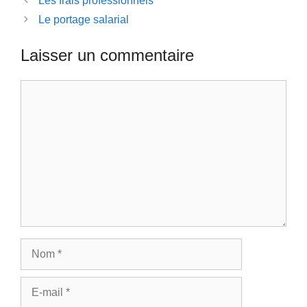
Les frais professionnels
Le portage salarial
Laisser un commentaire
Commentaire
Nom
E-
mail