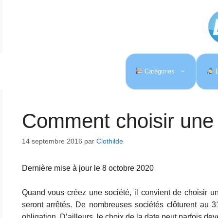
Aller
au
contenu
Catégories
L
Comment choisir une 
14 septembre 2016
par
Clothilde
Dernière mise à jour le 8 octobre 2020
Quand vous créez une société, il convient de choisir une
seront arrêtés. De nombreuses sociétés clôturent au 
obligation. D’ailleurs, le choix de la date peut parfois d