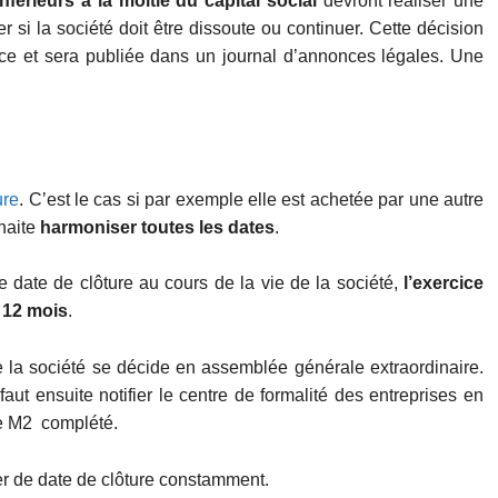
nférieurs à la moitié du capital social
devront réaliser une
 si la société doit être dissoute ou continuer. Cette décision
rce et sera publiée dans un journal d’annonces légales. Une
ure
. C’est le cas si par exemple elle est achetée par une autre
uhaite
harmoniser toutes les dates
.
e date de clôture au cours de la vie de la société,
l’exercice
 12 mois
.
 la société se décide en assemblée générale extraordinaire.
l faut ensuite notifier le centre de formalité des entreprises en
ire M2 complété.
er de date de clôture constamment.