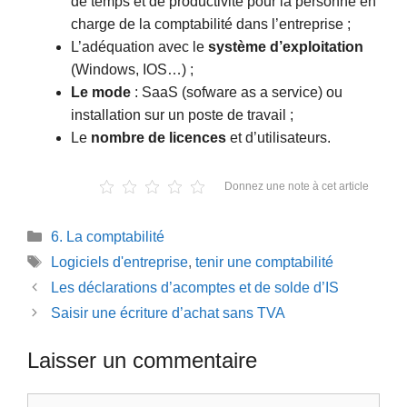
de temps et de productivité pour la personne en
charge de la comptabilité dans l’entreprise ;
L’adéquation avec le
système d’exploitation
(Windows, IOS…) ;
Le mode
: SaaS (sofware as a service) ou
installation sur un poste de travail ;
Le
nombre de licences
et d’utilisateurs.
Donnez une note à cet article
Catégories
6. La comptabilité
Étiquettes
Logiciels d'entreprise
,
tenir une comptabilité
Les déclarations d’acomptes et de solde d’IS
Saisir une écriture d’achat sans TVA
Laisser un commentaire
Commentaire