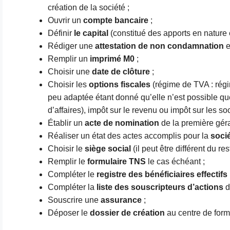
création de la société ;
Ouvrir un
compte bancaire
;
Définir
le capital
(constitué des apports en nature 
Rédiger une
attestation de non condamnation
et
Remplir un
imprimé M0
;
Choisir une
date de clôture
;
Choisir les
options fiscales
(régime de TVA : régim
peu adaptée étant donné qu’elle n’est possible que
d’affaires), impôt sur le revenu ou impôt sur les so
Établir un
acte de nomination
de la première gér
Réaliser un état des actes accomplis pour la
soci
Choisir le
siège social
(il peut être différent du rest
Remplir le
formulaire TNS
le cas échéant ;
Compléter le
registre des bénéficiaires effectifs
Compléter la
liste des souscripteurs d’actions
d
Souscrire une
assurance
;
Déposer le
dossier de création
au centre de form