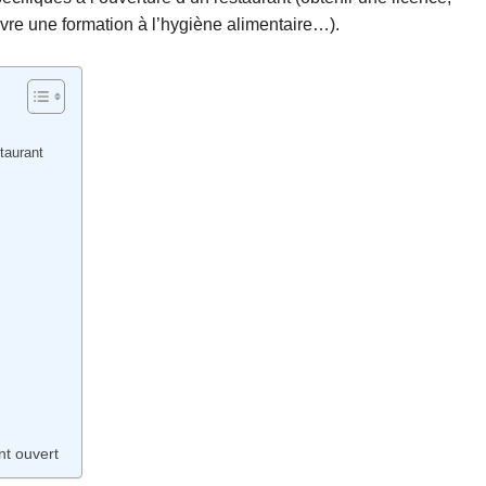
ivre une formation à l’hygiène alimentaire…).
staurant
nt ouvert