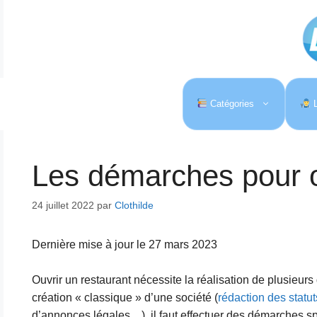
Aller
au
contenu
Catégories
L
Les démarches pour o
24 juillet 2022
par
Clothilde
Dernière mise à jour le 27 mars 2023
Ouvrir un restaurant nécessite la réalisation de plusieurs
création « classique » d’une société (
rédaction des statut
d’annonces légales…), il faut effectuer des démarches spé