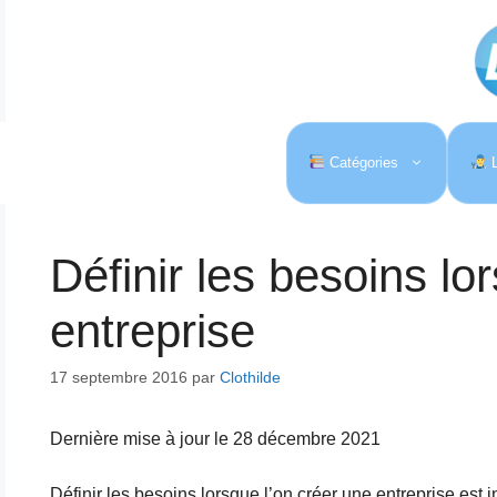
Aller
au
contenu
Catégories
L
Définir les besoins lo
entreprise
17 septembre 2016
par
Clothilde
Dernière mise à jour le 28 décembre 2021
Définir les besoins lorsque l’on créer une entreprise est