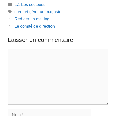
Catégories
1.1 Les secteurs
Étiquettes
créer et gérer un magasin
Rédiger un mailing
Le comité de direction
Laisser un commentaire
Commentaire
Nom