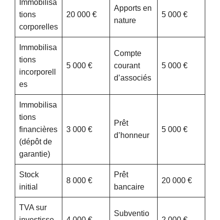
Immobilisa
Apports en
tions
20 000 €
5 000 €
nature
corporelles
Immobilisa
Compte
tions
5 000 €
courant
5 000 €
incorporell
d’associés
es
Immobilisa
tions
Prêt
financières
3 000 €
5 000 €
d’honneur
(dépôt de
garantie)
Stock
Prêt
8 000 €
20 000 €
initial
bancaire
TVA sur
Subventio
investisse
4 000 €
2 000 €