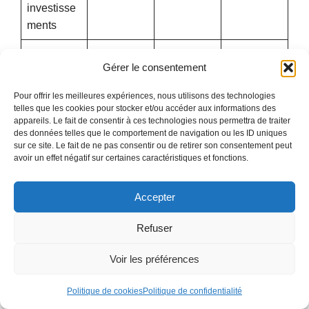
investisse
ments
Variation
Gérer le consentement
du BFR
Pour offrir les meilleures expériences, nous utilisons des technologies
ÉCART
telles que les cookies pour stocker et/ou accéder aux informations des
(Ressourc
appareils. Le fait de consentir à ces technologies nous permettra de traiter
des données telles que le comportement de navigation ou les ID uniques
es –
sur ce site. Le fait de ne pas consentir ou de retirer son consentement peut
Emplois)
avoir un effet négatif sur certaines caractéristiques et fonctions.
TRÉSORE
Accepter
RIE
CUMULÉ
Refuser
E
Voir les préférences
Un écart négatif sur l’une des années signale un
Politique de cookies
Politique de confidentialité
risque de rupture de trésorerie qu’il faudra anticiper par