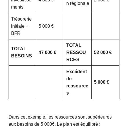
n régionale
ments
Trésorerie
initiale +
5 000 €
BFR
TOTAL
TOTAL
47 000 €
RESSOU
52 000 €
BESOINS
RCES
Excédent
de
5 000 €
ressource
s
Dans cet exemple, les ressources sont supérieures
aux besoins de 5 000€. Le plan est équilibré :